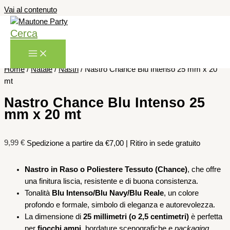
Vai al contenuto
Cerca
Home
/
Natale
/
Nastri
/ Nastro Chance Blu Intenso 25 mm x 20
mt
Nastro Chance Blu Intenso 25
mm x 20 mt
9,99
€
Spedizione a partire da €7,00 | Ritiro in sede gratuito
Nastro in Raso o Poliestere Tessuto (Chance)
, che offre
una finitura liscia, resistente e di buona consistenza.
Tonalità
Blu Intenso/Blu Navy/Blu Reale
, un colore
profondo e formale, simbolo di eleganza e autorevolezza.
La dimensione di
25 millimetri (o 2,5 centimetri)
è perfetta
per
fiocchi ampi
, bordature scenografiche e
packaging