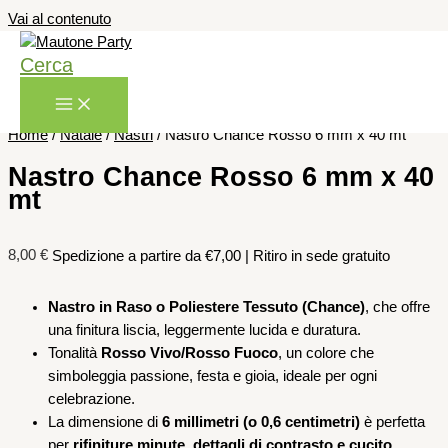
Vai al contenuto
Cerca
Home
/
Natale
/
Nastri
/ Nastro Chance Rosso 6 mm x 40 mt
Nastro Chance Rosso 6 mm x 40
mt
8,00
€
Spedizione a partire da €7,00 | Ritiro in sede gratuito
Nastro in Raso o Poliestere Tessuto (Chance)
, che offre
una finitura liscia, leggermente lucida e duratura.
Tonalità
Rosso Vivo/Rosso Fuoco
, un colore che
simboleggia passione, festa e gioia, ideale per ogni
celebrazione.
La dimensione di
6 millimetri (o 0,6 centimetri)
è perfetta
per
rifiniture minute, dettagli di contrasto e cucito