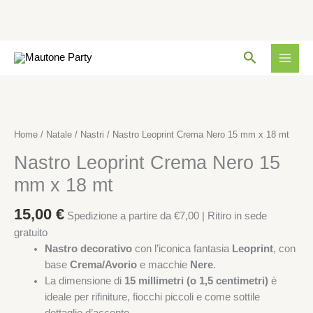
Nero
15
mm
Vai
x
Cerca
al
18
contenuto
mt
Nastro
quantità
Leoprint
Crema
Home
/
Natale
/
Nastri
/ Nastro Leoprint Crema Nero 15 mm x 18 mt
Nero
Nastro Leoprint Crema Nero 15
15
mm
mm x 18 mt
x
18
15,00
€
Spedizione a partire da €7,00 | Ritiro in sede
mt
gratuito
quantità
Nastro decorativo
con l’iconica fantasia
Leoprint
, con
base
Crema/Avorio
e macchie
Nere
.
La dimensione di
15 millimetri (o 1,5 centimetri)
è
ideale per rifiniture, fiocchi piccoli e come sottile