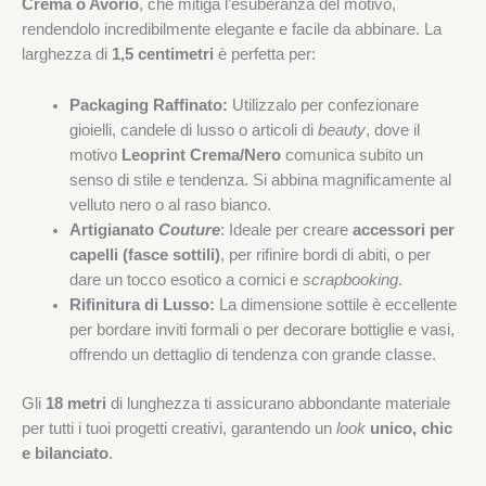
Crema o Avorio
, che mitiga l’esuberanza del motivo,
rendendolo incredibilmente elegante e facile da abbinare. La
larghezza di
1,5 centimetri
è perfetta per:
Packaging Raffinato:
Utilizzalo per confezionare
gioielli, candele di lusso o articoli di
beauty
, dove il
motivo
Leoprint Crema/Nero
comunica subito un
senso di stile e tendenza. Si abbina magnificamente al
velluto nero o al raso bianco.
Artigianato
Couture
: Ideale per creare
accessori per
capelli (fasce sottili)
, per rifinire bordi di abiti, o per
dare un tocco esotico a cornici e
scrapbooking
.
Rifinitura di Lusso:
La dimensione sottile è eccellente
per bordare inviti formali o per decorare bottiglie e vasi,
offrendo un dettaglio di tendenza con grande classe.
Gli
18 metri
di lunghezza ti assicurano abbondante materiale
per tutti i tuoi progetti creativi, garantendo un
look
unico, chic
e bilanciato
.