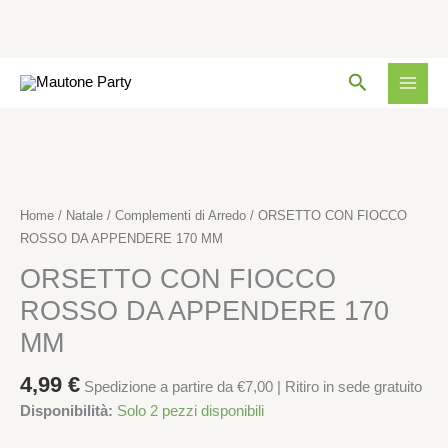
ROSSO
DA
APPENDERE
Vai
170
Cerca
al
MM
contenuto
quantità
ORSETTO
CON
FIOCCO
ROSSO
Home
/
Natale
/
Complementi di Arredo
/ ORSETTO CON FIOCCO
DA
ROSSO DA APPENDERE 170 MM
APPENDERE
ORSETTO CON FIOCCO
170
MM
ROSSO DA APPENDERE 170
quantità
MM
4,99
€
Spedizione a partire da €7,00 | Ritiro in sede gratuito
Disponibilità:
Solo 2 pezzi disponibili