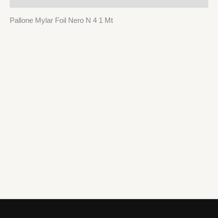
Pallone Mylar Foil Nero N 4 1 Mt
Palloncini
PESETTO FRANGIA NERA
1,99
€
AGGIUNGI AL CARRELLO