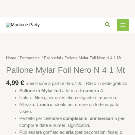
Nero
N
4
Vai
1
Cerca
al
Mt
contenuto
quantità
Pallone
Mylar
Foil
Home
/
Decorazioni
/
Palloncini
/ Pallone Mylar Foil Nero N 4 1 Mt
Nero
Pallone Mylar Foil Nero N 4 1 Mt
N
4
4,99
€
1
Spedizione a partire da €7,00 | Ritiro in sede gratuito
Mt
Pallone in Mylar foil
a forma di
numero 4
.
quantità
Colore:
Nero
, per un’estetica elegante e moderna.
Altezza:
1 metro
, ideale per creare un forte impatto
visivo.
Perfetto per celebrare
compleanni, anniversari
o per
comporre date e numeri significativi.
Può essere gonfiato ad
aria
(per decorazioni fisse) o