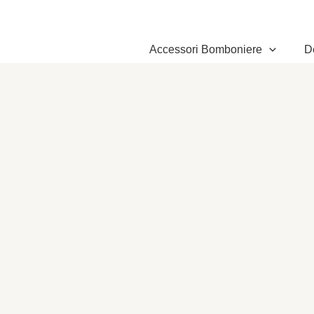
Vai
al
contenuto
Accessori Bomboniere
D