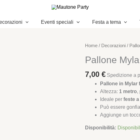
ecorazioni
Eventi speciali
Festa a tema
Pallone
Home
/
Decorazioni
/
Pallo
Mylar
Pallone Myla
Foil
Nota
7,00
€
Spedizione a pa
Musicale
Pallone in Mylar f
1
Altezza:
1 metro
,
Mt
Ideale per
feste 
quantità
Può essere gonfi
Aggiunge un tocco 
Disponibilità:
Disponibi