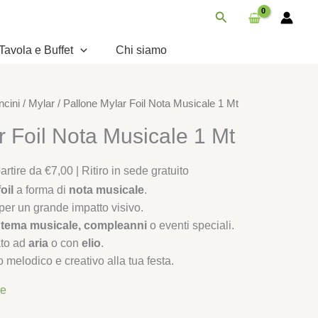
Nota
Cerca
Musicale
1
Tavola e Buffet
Chi siamo
Mt
quantità
ncini
/
Mylar
/ Pallone Mylar Foil Nota Musicale 1 Mt
r Foil Nota Musicale 1 Mt
rtire da €7,00 | Ritiro in sede gratuito
oil
a forma di
nota musicale
.
 per un grande impatto visivo.
a tema musicale, compleanni
o eventi speciali.
ato ad
aria
o con
elio
.
melodico e creativo alla tua festa.
le