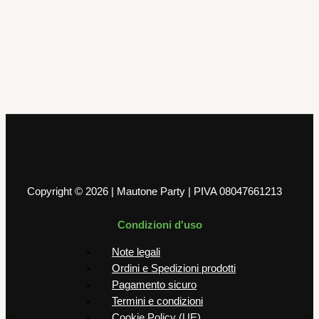
Mylar
Pallone Mylar Happy Birthday Oro 45
cm
4,00
€
AGGIUNGI AL CARRELLO
Copyright © 2026 | Mautone Party | PIVA 08047661213
Condizioni d'uso
Note legali
Ordini e Spedizioni prodotti
Pagamento sicuro
Termini e condizioni
Cookie Policy (UE)