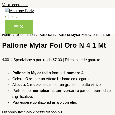
Vai al contenuto
Cerca
Home
/
Decorazioni
/
Palloncini
/ Pallone Mylar Foil Oro N 4 1 Mt
Pallone Mylar Foil Oro N 4 1 Mt
4,99
€
Spedizione a partire da €7,00 | Ritiro in sede gratuito
Pallone in Mylar foil
a forma di
numero 4
.
Colore:
Oro
, per un effetto brillante ed elegante.
Altezza:
1 metro
, ideale per un grande impatto visivo.
Perfetto per
compleanni, anniversari
o per comporre date
significative.
Può essere gonfiato ad
aria
o con
elio
.
Disponibilità:
Solo 2 pezzi disponibili