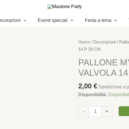
ecorazioni
Eventi speciali
Festa a tema
PALLONE
Home
/
Decorazioni
/
Pallo
MYLAR
14 P 35 CM
N
PALLONE M
1
VALVOLA 14
ROSSO
CON
2,00
€
VALVOLA
Spedizione a pa
14
Disponibilità:
Disponibi
P
35
-
+
CM
quantità