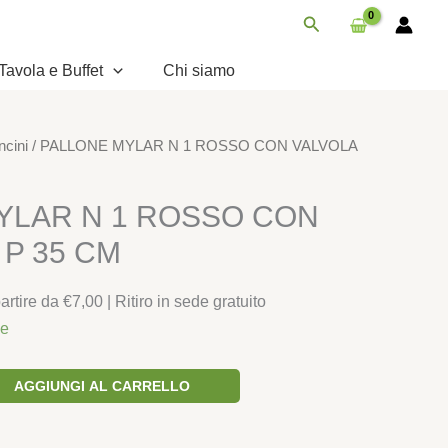
1
Cerca
ROSSO
CON
Tavola e Buffet
Chi siamo
VALVOLA
14
P
ncini
/ PALLONE MYLAR N 1 ROSSO CON VALVOLA
35
CM
quantità
YLAR N 1 ROSSO CON
 P 35 CM
rtire da €7,00 | Ritiro in sede gratuito
le
AGGIUNGI AL CARRELLO