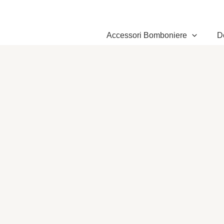
Vai
al
contenuto
Accessori Bomboniere
D