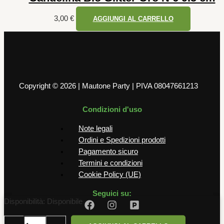
3,00
€
AGGIUNGI AL CARRELLO
Copyright © 2026 | Mautone Party | PIVA 08047661213
Condizioni d'uso
Note legali
Ordini e Spedizioni prodotti
Pagamento sicuro
Termini e condizioni
Cookie Policy (UE)
Seguici su:
Pallone
Disponibilità:
Disponibile
Mylar