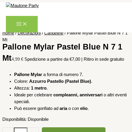
Vai
Pallone
al
Mylar
Cerca
contenuto
Pastel
Blue
N
Home
/
Decorazioni
/
Candeline
/ Pallone Mylar Pastel Blue N 7 1
7
Mt
1
Pallone Mylar Pastel Blue N 7 1
Mt
Mt
quantità
4,99
€
Spedizione a partire da €7,00 | Ritiro in sede gratuito
Pallone Mylar
a forma di numero 7.
Colore:
Azzurro Pastello (Pastel Blue)
.
Altezza:
1 metro
.
Ideale per celebrare
compleanni, anniversari
o altri eventi
speciali.
Può essere gonfiato ad
aria
o con
elio
.
Disponibilità:
Disponibile