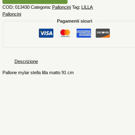
COD:
013430
Categoria:
Palloncini
Tag:
LILLA
Palloncini
Pagamenti sicuri
Descrizione
Pallone mylar stella lilla matto 91 cm
Mylar
Pallone Mylar Foil Effetto Spirale Lilla
46 cm