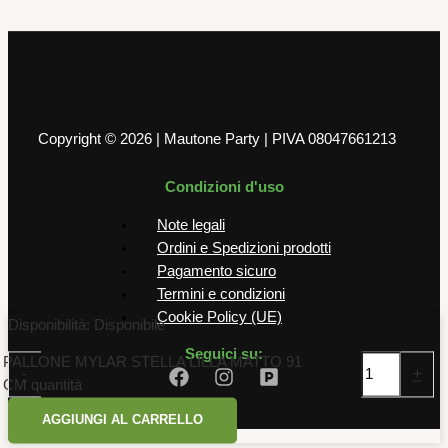
2,50
€
AGGIUNGI AL CARRELLO
Copyright © 2026 | Mautone Party | PIVA 08047661213
Condizioni d'uso
Note legali
Ordini e Spedizioni prodotti
Pagamento sicuro
Termini e condizioni
Cookie Policy (UE)
Disponibilità:
Disponibile
Seguici su:
PALLONE MYLAR STELLA LILLA MATTO 91
-
+
CM quantità
AGGIUNGI AL CARRELLO