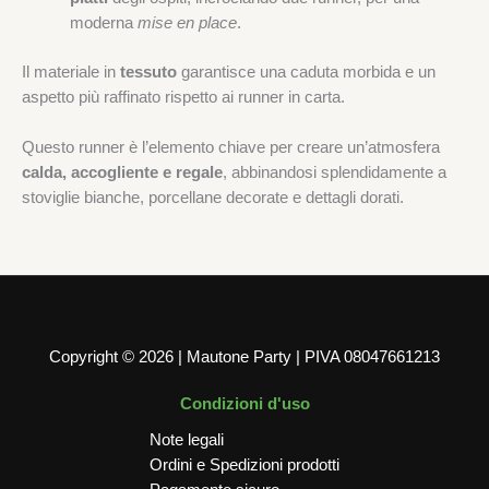
moderna
mise en place
.
Il materiale in
tessuto
garantisce una caduta morbida e un
aspetto più raffinato rispetto ai runner in carta.
Questo runner è l’elemento chiave per creare un’atmosfera
calda, accogliente e regale
, abbinandosi splendidamente a
stoviglie bianche, porcellane decorate e dettagli dorati.
Copyright © 2026 | Mautone Party | PIVA 08047661213
Condizioni d'uso
Note legali
Ordini e Spedizioni prodotti