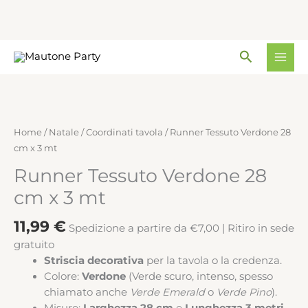
28
cm
x
Vai
3
Cerca
al
mt
contenuto
quantità
Runner
Tessuto
Verdone
Home
/
Natale
/
Coordinati tavola
/ Runner Tessuto Verdone 28
28
cm x 3 mt
cm
Runner Tessuto Verdone 28
x
3
cm x 3 mt
mt
quantità
11,99
€
Spedizione a partire da €7,00 | Ritiro in sede
gratuito
Striscia decorativa
per la tavola o la credenza.
Colore:
Verdone
(Verde scuro, intenso, spesso
chiamato anche
Verde Emerald
o
Verde Pino
).