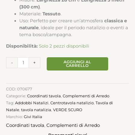
Misure:
Larghezza 28 cm
e
Lunghezza 3 metri
(300 cm)
.
Materiale:
Tessuto
.
Uso: Perfetto per creare un’atmosfera
classica e
naturale
, ideale per il periodo natalizio o eventi a
tema bosco/campagna.
Disponibilità:
Solo 2 pezzi disponibili
AGGIUNGI AL
-
+
CARRELLO
COD:
070677
Categorie:
Coordinati tavola
,
Complementi di Arredo
Tag:
Addobbi Natalizi
,
Centrotavola natalizio
,
Tavola di
Natale
,
tavola natalizia
,
VERDE SCURO
Marchio:
Givi Italia
Coordinati tavola
,
Complementi di Arredo