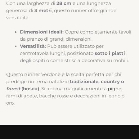
Con una larghezza di
28 cm
e una lunghezza
generosa di
3 metri
, questo runner offre grande
versatilità:
Dimensioni ideali:
Copre completamente tavoli
da pranzo di grandi dimensioni.
Versatilità:
Può essere utilizzato per
centrotavola lunghi, posizionato
sotto i piatti
degli ospiti o come striscia decorativa su mobili.
Questo runner Verdone è la scelta perfetta per chi
predilige un tema natalizio
tradizionale, country o
forest
(bosco)
. Si abbina magnificamente a
pigne
,
rami di abete, bacche rosse e decorazioni in legno o
oro.