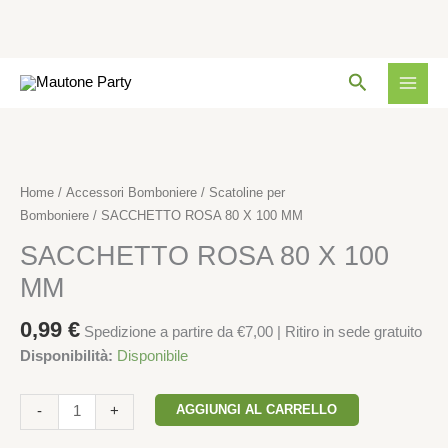
X
100
MM
Vai
quantità
Cerca
al
contenuto
SACCHETTO
ROSA
80
Home
/
Accessori Bomboniere
/
Scatoline per
X
Bomboniere
/ SACCHETTO ROSA 80 X 100 MM
100
SACCHETTO ROSA 80 X 100
MM
quantità
MM
0,99
€
Spedizione a partire da €7,00 | Ritiro in sede gratuito
Disponibilità:
Disponibile
AGGIUNGI AL CARRELLO
-
+