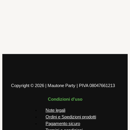
Scatole per confezioni
Scatola Segreto Esagonale Seta Nero
245 x 245 x 180 mm
4,00
€
AGGIUNGI AL CARRELLO
Copyright © 2026 | Mautone Party | PIVA 08047661213
Condizioni d'uso
Note legali
Ordini e Spedizioni prodotti
Pagamento sicuro