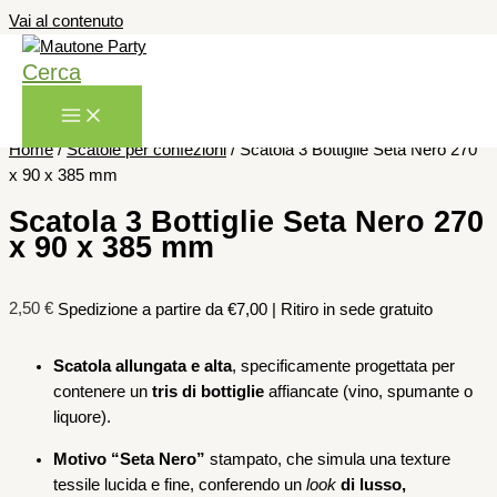
Vai al contenuto
Cerca
Home
/
Scatole per confezioni
/ Scatola 3 Bottiglie Seta Nero 270
x 90 x 385 mm
Scatola 3 Bottiglie Seta Nero 270
x 90 x 385 mm
2,50
€
Spedizione a partire da €7,00 | Ritiro in sede gratuito
Scatola allungata e alta
, specificamente progettata per
contenere un
tris di bottiglie
affiancate (vino, spumante o
liquore).
Motivo “Seta Nero”
stampato, che simula una texture
tessile lucida e fine, conferendo un
look
di lusso,