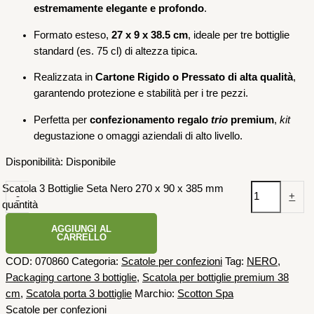
estremamente elegante e profondo
.
Formato esteso,
27 x 9 x 38.5 cm
, ideale per tre bottiglie
standard (es. 75 cl) di altezza tipica.
Realizzata in
Cartone Rigido o Pressato di alta qualità
,
garantendo protezione e stabilità per i tre pezzi.
Perfetta per
confezionamento regalo
trio
premium
,
kit
degustazione o omaggi aziendali di alto livello.
Disponibilità:
Disponibile
Scatola 3 Bottiglie Seta Nero 270 x 90 x 385 mm
-
+
quantità
AGGIUNGI AL
CARRELLO
COD:
070860
Categoria:
Scatole per confezioni
Tag:
NERO
,
Packaging cartone 3 bottiglie
,
Scatola per bottiglie premium 38
cm
,
Scatola porta 3 bottiglie
Marchio:
Scotton Spa
Scatole per confezioni