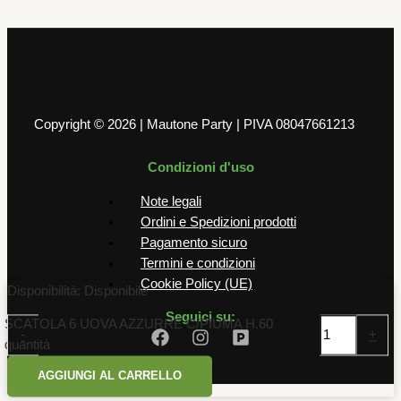
9,00
€
AGGIUNGI AL CARRELLO
Copyright © 2026 | Mautone Party | PIVA 08047661213
Condizioni d'uso
Note legali
Ordini e Spedizioni prodotti
Pagamento sicuro
Termini e condizioni
Cookie Policy (UE)
Disponibilità:
Disponibile
Seguici su:
SCATOLA 6 UOVA AZZURRE C/PIUMA H.60
-
+
quantità
AGGIUNGI AL CARRELLO