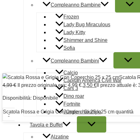
Compleanno Bambine
Frozen
Lady Bug Miraculous
Lady Kitty
Copyright © 2026 | Mautone Party | PIVA 080476612
Shimmer and Shine
Condizioni d'uso
Sofia
Note legali
Compleanno Bambini
Ordini e Spedizioni prodotti
Calcio
Pagamento sicuro
Scatola 
Capitan America Civil War
Termini e condizioni
4,99
€
Il prezzo originale era: 4,99 €.
3,50
€
Il prezzo attuale è: 
Cars 3
Cookie Policy (UE)
Dino roar
Disponibilità:
Disponibile
Fortnite
Scatola Rossa e Grigia Con Coperchio 25 x 25 cm quantità
Jungle – Giungla
-
Tavola e Buffet
Alzatine