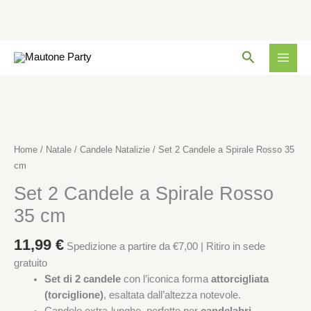
a
Spirale
Rosso
Vai
35
Cerca
al
cm
contenuto
quantità
Set
2
Candele
a
Home
/
Natale
/
Candele Natalizie
/ Set 2 Candele a Spirale Rosso 35
Spirale
cm
Rosso
Set 2 Candele a Spirale Rosso
35
cm
35 cm
quantità
11,99
€
Spedizione a partire da €7,00 | Ritiro in sede
gratuito
Set di 2 candele
con l’iconica forma
attorcigliata
(torciglione)
, esaltata dall’altezza notevole.