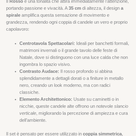
Il
Rosso
è una tonalità che attira immediatamente l’attenzione,
portando passione e vivacità. A
35 cm
di altezza, il design
a
spirale
amplifica questa sensazione di movimento e
grandezza, rendendo ogni coppia di candele un vero e proprio
capolavoro:
Centrotavola Spettacolari:
Ideali per banchetti formali,
matrimoni invernali o il grande tavolo delle feste di
Natale, dove si distinguono con una luce calda che non
ingombra lo spazio visivo.
Contrasto Audace:
Il rosso profondo si abbina
splendidamente a dettagli dorati o a finiture in metallo
nero, creando un look moderno, ma con radici
classiche.
Elemento Architettonico:
Usate su caminetti o in
nicchie, queste candele alte offrono un notevole
slancio
verticale
, migliorando la percezione di ampiezza e cura
dell’ambiente.
Il set è pensato per essere utilizzato in
coppia simmetrica
,