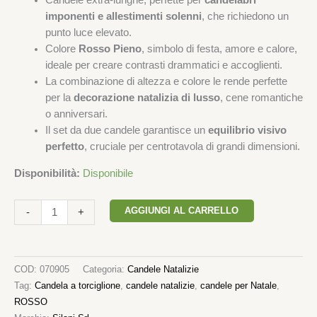
Candele extra-lunghe, perfette per
candelabri
imponenti e allestimenti solenni
, che richiedono un
punto luce elevato.
Colore
Rosso Pieno
, simbolo di festa, amore e calore,
ideale per creare contrasti drammatici e accoglienti.
La combinazione di altezza e colore le rende perfette
per la
decorazione natalizia di lusso
, cene romantiche
o anniversari.
Il set da due candele garantisce un
equilibrio visivo
perfetto
, cruciale per centrotavola di grandi dimensioni.
Disponibilità:
Disponibile
AGGIUNGI AL CARRELLO
-
+
COD:
070905
Categoria:
Candele Natalizie
Tag:
Candela a torciglione
,
candele natalizie
,
candele per Natale
,
ROSSO