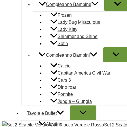
Compleanno Bambine
Scatola Media:
22 x 22 x 16 cm
– Perfetta per arti
Decorazioni Scenografiche:
Grazie alla loro struttura 
Frozen
sotto l’albero o su una mensola, aggiungono un’immediat
Lady Bug Miraculous
Design Iconico:
La combinazione di colori Rosso e Verd
Lady Kitty
di tendenza e di grande impatto visivo.
Shimmer and Shine
Sofia
Rendi i tuoi regali indimenticabili e la tua casa splendidament
Compleanno Bambini
Calcio
Capitan America Civil War
Cars 3
Copyright © 2026 | Mautone Party | PIVA 080476612
Dino roar
Fortnite
Condizioni d'uso
Jungle – Giungla
Note legali
Tavola e Buffet
Ordini e Spedizioni prodotti
Pagamento sicuro
Alzatine
Set 2 Scat