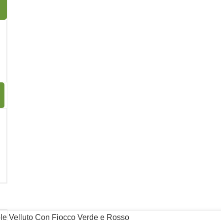
coli di medie dimensioni, dolciumi o accessori.
robusta (cartone rigido), possono essere utilizzate come eleganti
a atmosfera festiva.
e è universalmente riconosciuta come l’emblema delle festività
e festiva con questo set in velluto Verde e Rosso.
13
ole Velluto Con Fiocco Verde e Rosso