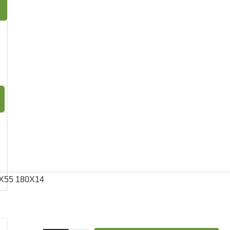
13
X55 180X14
Seguici su: