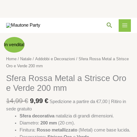
a
Strisce
Oro
Vai
e
Cerca
al
Verde
contenuto
200
Il
Il
Sfera
mm
In vendita!
prezzo
prezzo
Rossa
quantità
originale
attuale
Metal
Home
/
Natale
/
Addobbi e Decorazioni
/ Sfera Rossa Metal a Strisce
era:
è:
a
Oro e Verde 200 mm
14,99 €.
9,99 €.
Strisce
Sfera Rossa Metal a Strisce Oro
Oro
e
e Verde 200 mm
Verde
200
14,99
€
9,99
€
Spedizione a partire da €7,00 | Ritiro in
mm
sede gratuito
quantità
Sfera decorativa
natalizia di grandi dimensioni.
Diametro:
200 mm
(20 cm).
Finitura:
Rosso metallizzato
(Metal) come base lucida.