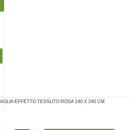
D METAL 137 X 274
13
AGLIA EFFETTO TESSUTO ROSA 140 X 240 CM
Seguici su: