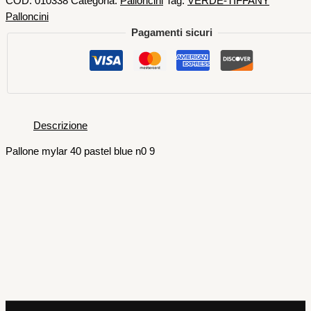
COD:
010338
Categoria:
Palloncini
Tag:
VERDE-TIFFANY
Palloncini
Pagamenti sicuri
Descrizione
Pallone mylar 40 pastel blue n0 9
Foil mylar numeri
Pallone Mylar Pastel Blue N 8 1 Mt
4,99
€
AGGIUNGI AL CARRELLO