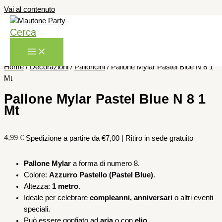
Vai al contenuto
Cerca
Home
/
Decorazioni
/
Palloncini
/ Pallone Mylar Pastel Blue N 8 1
Mt
Pallone Mylar Pastel Blue N 8 1
Mt
4,99
€
Spedizione a partire da €7,00 | Ritiro in sede gratuito
Pallone Mylar
a forma di numero 8.
Colore:
Azzurro Pastello (Pastel Blue)
.
Altezza:
1 metro
.
Ideale per celebrare
compleanni, anniversari
o altri eventi
speciali.
Può essere gonfiato ad
aria
o con
elio
.