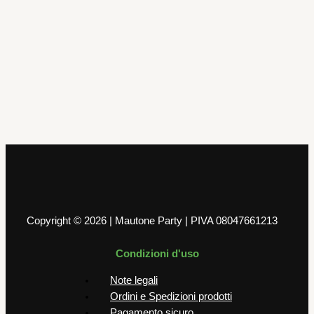
Palloncini
PALLONE MYLAR 40″ PASTEL BLUE
N0 9
4,99
€
AGGIUNGI AL CARRELLO
Copyright © 2026 | Mautone Party | PIVA 08047661213
Condizioni d'uso
Note legali
Ordini e Spedizioni prodotti
Pagamento sicuro