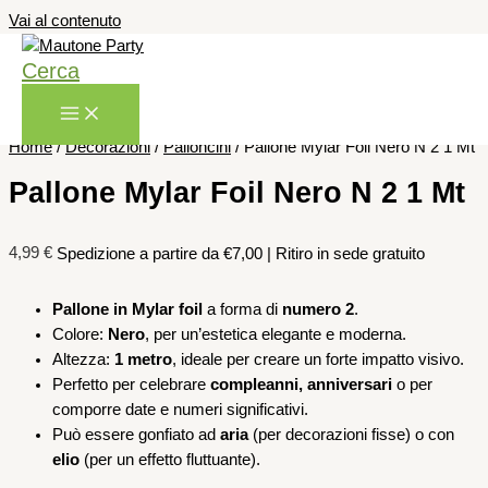
Vai al contenuto
Cerca
Home
/
Decorazioni
/
Palloncini
/ Pallone Mylar Foil Nero N 2 1 Mt
Pallone Mylar Foil Nero N 2 1 Mt
4,99
€
Spedizione a partire da €7,00 | Ritiro in sede gratuito
Pallone in Mylar foil
a forma di
numero 2
.
Colore:
Nero
, per un’estetica elegante e moderna.
Altezza:
1 metro
, ideale per creare un forte impatto visivo.
Perfetto per celebrare
compleanni, anniversari
o per
comporre date e numeri significativi.
Può essere gonfiato ad
aria
(per decorazioni fisse) o con
elio
(per un effetto fluttuante).