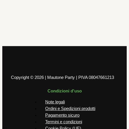
Palloncini
PESETTO FRANGIA NERA
1,99
€
AGGIUNGI AL CARRELLO
Copyright © 2026 | Mautone Party | PIVA 08047661213
Condizioni d'uso
Note legali
Ordini e Spedizioni prodotti
Pagamento sicuro
Termini e condizioni
Cookie Policy (UE)