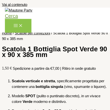
Vai al contenuto
Cerca
Home
/
Scatole per confezioni
/ Scatola 1 Bottiglia Spot Verde 90 x
90 x 385 mm
Scatola 1 Bottiglia Spot Verde 90
x 90 x 385 mm
1,50
€
Spedizione a partire da €7,00 | Ritiro in sede gratuito
Scatola verticale e stretta
, specificamente progettata per
contenere una
bottiglia singola
(vino, spumante o liquore).
Modello
SPOT
(pulito o puntinato discreto), in un vivace
colore
Verde
moderno e distintivo.