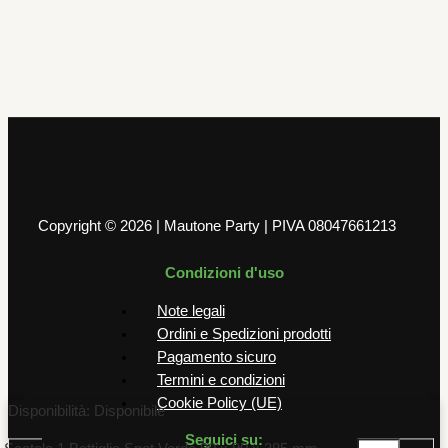
Scatola 3 Bottiglie Spot Verde 270 x
90 x 385 mm
2,00
€
AGGIUNGI AL CARRELLO
Copyright © 2026 | Mautone Party | PIVA 08047661213
Condizioni d'uso
Note legali
Ordini e Spedizioni prodotti
Pagamento sicuro
Termini e condizioni
Cookie Policy (UE)
Disponibilità:
Disponibile
Seguici su: