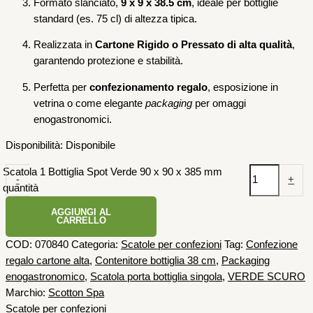
Formato slanciato,
9 x 9 x 38.5 cm
, ideale per bottiglie
standard (es. 75 cl) di altezza tipica.
Realizzata in
Cartone Rigido o Pressato di alta qualità
,
garantendo protezione e stabilità.
Perfetta per
confezionamento regalo
, esposizione in
vetrina o come elegante
packaging
per omaggi
enogastronomici.
Disponibilità:
Disponibile
Scatola 1 Bottiglia Spot Verde 90 x 90 x 385 mm
-
+
quantità
AGGIUNGI AL
CARRELLO
COD:
070840
Categoria:
Scatole per confezioni
Tag:
Confezione
regalo cartone alta
,
Contenitore bottiglia 38 cm
,
Packaging
enogastronomico
,
Scatola porta bottiglia singola
,
VERDE SCURO
Marchio:
Scotton Spa
Scatole per confezioni