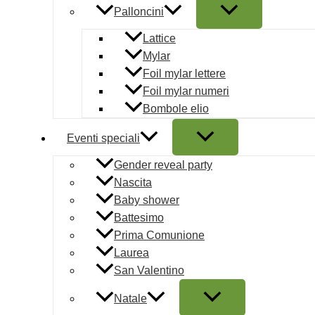
vestiti, giocattoli o articoli domestici voluminosi.
Palloncini
Realizzata in
Cartone Rigido o Pressato di alta qualit
Lattice
durabilità e stabilità.
Mylar
Foil mylar lettere
Il formato profondo è ideale per lo
storage verticale
in a
Foil mylar numeri
aggiungendo un tocco di colore.
Bombole elio
Disponibilità:
Solo 1 pezzi disponibili
Eventi speciali
Scatola Segreto Spot Verde 300 x 300 x 240 mm quantità
Gender reveal party
Nascita
AGGIUNGI AL CARRELLO
Baby shower
COD:
070843
Categoria:
Scatole per confezioni
Tag:
scatola n
Battesimo
regalo
,
Scatola regalo Natale
,
scatola regalo natalizia
,
VERD
Prima Comunione
Marchio:
Scotton Spa
Laurea
Scatole per confezioni
San Valentino
Pagamenti sicuri
Natale