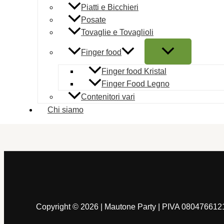
Piatti e Bicchieri
Posate
Scatole per confezioni
Tovaglie e Tovaglioli
Scatola 2 Bottiglie Spot Verde 180
Finger food
2,50
€
AGGIUNGI AL CARRELLO
Finger food Kristal
Finger Food Legno
Scatole per confezioni
Contenitori vari
Chi siamo
Scatola 3 Bottiglie Spot Verde 270
2,00
€
AGGIUNGI AL CARRELLO
Copyright © 2026 | Mautone Party | PIVA 080476612