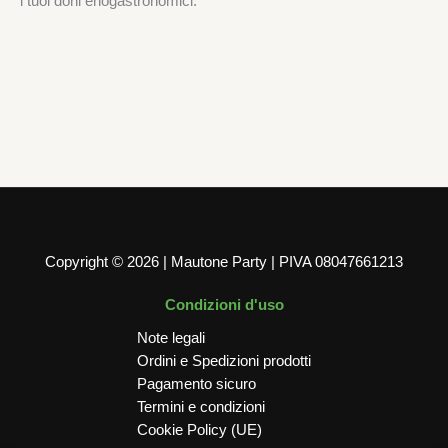
i tuoi doni enogastronomici.
Scatole per confezioni
Scatola 3 Bottiglie Seta Nero 270 x 90 x 385 mm
2,50
€
AGGIUNGI AL CARRELLO
Copyright © 2026 | Mautone Party | PIVA 08047661213
Condizioni d'uso
Note legali
Ordini e Spedizioni prodotti
Pagamento sicuro
Termini e condizioni
Cookie Policy (UE)