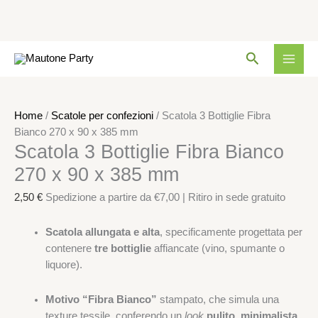
Vai
Scatola
Cerca
al
3
contenuto
Bottiglie
Fibra
Bianco
Home
/
Scatole per confezioni
/ Scatola 3 Bottiglie Fibra
270
Bianco 270 x 90 x 385 mm
Scatola 3 Bottiglie Fibra Bianco
x
90
270 x 90 x 385 mm
x
385
2,50
€
Spedizione a partire da €7,00 | Ritiro in sede gratuito
mm
quantità
Scatola allungata e alta
, specificamente progettata per
contenere
tre bottiglie
affiancate (vino, spumante o
liquore).
Motivo “Fibra Bianco”
stampato, che simula una
texture tessile, conferendo un
look
pulito, minimalista