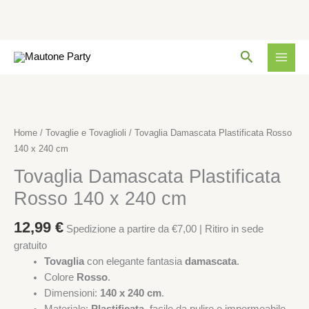
Rosso
140
x
Vai
Cerca
240
al
cm
contenuto
quantità
Tovaglia
Damascata
Plastificata
Home
/
Tovaglie e Tovaglioli
/ Tovaglia Damascata Plastificata Rosso
Rosso
140 x 240 cm
140
Tovaglia Damascata Plastificata
x
240
Rosso 140 x 240 cm
cm
quantità
12,99
€
Spedizione a partire da €7,00 | Ritiro in sede
gratuito
Tovaglia
con elegante fantasia
damascata
.
Colore
Rosso
.
Dimensioni:
140 x 240 cm
.