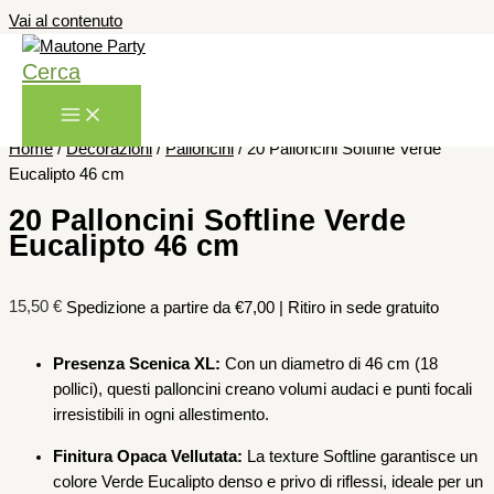
Vai al contenuto
Cerca
Home
/
Decorazioni
/
Palloncini
/ 20 Palloncini Softline Verde
Eucalipto 46 cm
20 Palloncini Softline Verde
Eucalipto 46 cm
15,50
€
Spedizione a partire da €7,00 | Ritiro in sede gratuito
Presenza Scenica XL:
Con un diametro di 46 cm (18
pollici), questi palloncini creano volumi audaci e punti focali
irresistibili in ogni allestimento.
Finitura Opaca Vellutata:
La texture Softline garantisce un
colore Verde Eucalipto denso e privo di riflessi, ideale per un