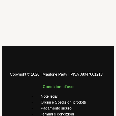
Palloncini
PALLONE MYLAR 40″ PASTEL BLUE
N0 9
4,99
€
AGGIUNGI AL CARRELLO
Copyright © 2026 | Mautone Party | PIVA 08047661213
Condizioni d'uso
Note legali
Ordini e Spedizioni prodotti
Pagamento sicuro
Termini e condizioni